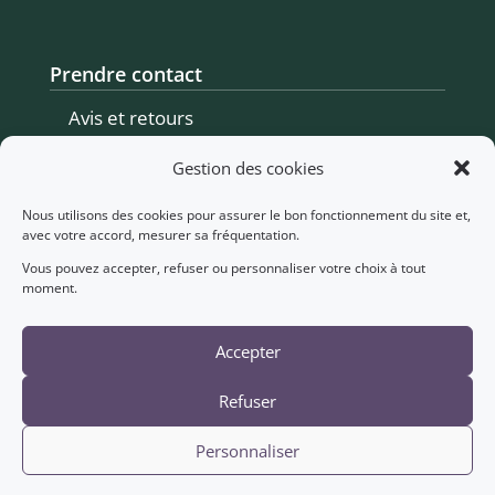
Prendre contact
Avis et retours
Me contacter
Gestion des cookies
Prendre rendez-vous
Nous utilisons des cookies pour assurer le bon fonctionnement du site et,
avec votre accord, mesurer sa fréquentation.
Vous pouvez accepter, refuser ou personnaliser votre choix à tout
Informations légales
moment.
Mentions légales
Accepter
Politique de confidentialité
Refuser
Conditions générales de vente
Personnaliser
© 2021-2026 Magali Schwenck – Diététicienne-nutritionniste
– Tous droits réservés